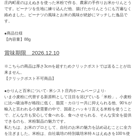
庄内町産のはえぬきを使った米粉で作る、農家の手作りお米かりんとう
です。ピーナツを生地に練り込んだ他、揚げたかりんとうにも万遍なく
絡めました。ピーナツの風味とお米の風味が絶妙にマッチした逸品で
す。
●商品仕様
【内容量】88g
賞味期限 2026.12.10
※こちらの商品は厚さ3cmを超すためクリックポストでは送ることが出
来ません。
【クリックポスト不可商品】
●かりんと百米について- 米シスト庄内ホームページより-
いま小麦粉に代替する新原料として注目を浴びている「米粉」。小麦粉
に比べ吸油率が格段に低く、脂質・カロリー共に抑えられる他、90％が
輸入と言われる小麦需要の中で、国産とハッキリ言える米粉を使うこと
で、どんな方も安心して食べれる、食べさせられる、そんな安全を提供
できるのも、米粉製品の魅力です。
私たちは、お米のプロとして、自社のお米の魅力を詰め込むことに全力
を注ぎました。米粉は、自社栽培の特別栽培米特Ａはえぬきを100％使