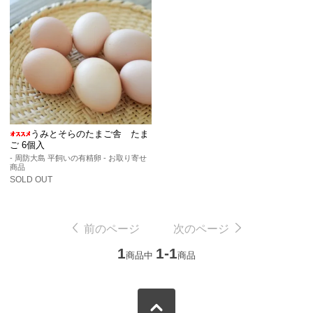
うみとそらのたまご舎 たま
ご 6個入
- 周防大島 平飼いの有精卵 - お取り寄せ
商品
SOLD OUT
前のページ
次のページ
1
1-1
商品中
商品