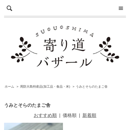
ホーム
>
周防大島特産品(加工品・食品・米)
>
うみとそらのたまご舎
うみとそらのたまご舎
おすすめ順
|
価格順
|
新着順