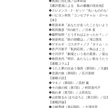
◆異国に住む孫／山本莉会
【書評委員による 私の書棚の現在地】
◆クレメンス・J・ゼッツ『丸いもののも
◆パピヨン本田『コンセプチャル・ガール
【本】
◆有賀未来『あなたが走ったことないよ
◆島田雅彦『Ifの総て』／川本 直
◆藤野知明『どうすればよかったか？』
◆保坂和志『鉄の胡蝶は』／滝口悠生
◆ゲオルギ・ゴスポディノフ『タイム・シ
◆井戸川射子『私的応答』／鳥山まこと
◆小川洋子『劇場という名の星座』／畠
◆角田光代『明日、あたらしい歌をうた
【連載コラム】
◆うたと夢の出会う場所（第5回）／大森
◆光源の旅（第6回）／石川直樹
【連載小説】
◆マキノ（第6回）／高村 薫
◆その後の桜（第7回）／村田喜代子
◆痴れ者（第7回）／上田岳弘
◆山吹散るか ほろほろと（第11回）／辻原
【連載評論】
◆小林秀雄（第129回）／大澤信亮