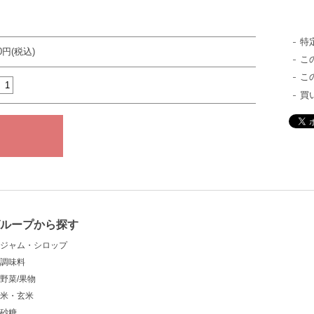
特
00円(税込)
こ
こ
買
ループから探す
ジャム・シロップ
調味料
野菜/果物
米・玄米
砂糖