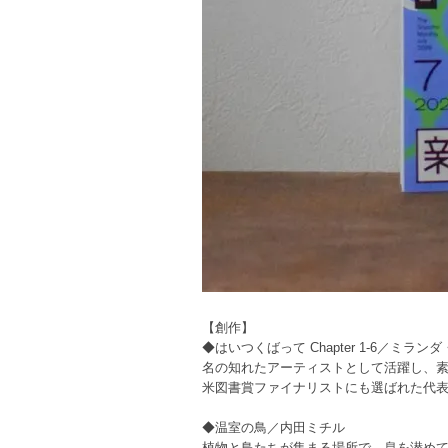
【創作】
◆はいつくばって Chapter 1-6／ミラ
名の知れたアーティストとして活躍し、素
米図書賞ファイナリストにも選ばれた代
◆温室の鳥／内田ミチル
植物と鳥たちが集まる場所で、息を潜め