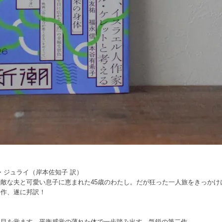
ンダ・ジュライ（岸本佐知子 訳）
敵な夫と可愛い息子に恵まれた45歳のわたし。だが狂った一人旅をきっかけ
表作、遂に邦訳！
て目を覚ます。平衡感覚の薄れた体で一歩踏み出す、気鋭の第二作。