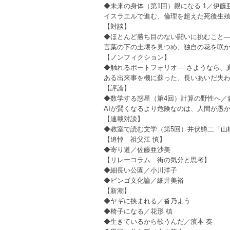
◆未来の身体（第1回）親になる 1／伊藤
イスラエルで進む、倫理を超えた死後生殖
【対談】
◆ほとんど勝ち目のない闘いに挑むこと─
言葉の下の土壌を見つめ、独自の花を咲か
【ノンフィクション】
◆触れるポートフォリオ──さようなら、
ある出来事を機に蘇った、長いあいだ失
【評論】
◆数学する惑星（第4回）計算の野性へ／
AIが賢くなるより危険なのは、人間が愚
【連載対談】
◆教室で読む文学（第5回）井伏鱒二「山
【追悼 祖父江 慎】
◆寄り道／佐藤亜沙美
【リレーコラム 街の気分と思考】
◆細長い公園／小川洋子
◆ビンゴ文化論／細井美裕
【新潮】
◆ヤギに挟まれる／沓乃よう
◆椅子になる／花形 槙
◆生きているから歌うんだ／濱本 奏