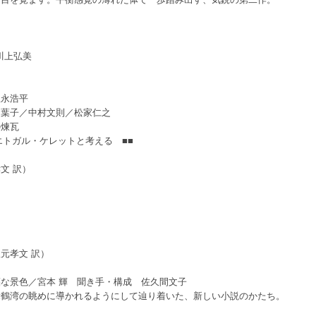
川上弘美
豊永浩平
田葉子／中村文則／松家仁之
の煉瓦
エトガル・ケレットと考える ■■
文 訳）
元孝文 訳）
な景色／宮本 輝 聞き手・構成 佐久間文子
舞鶴湾の眺めに導かれるようにして辿り着いた、新しい小説のかたち。