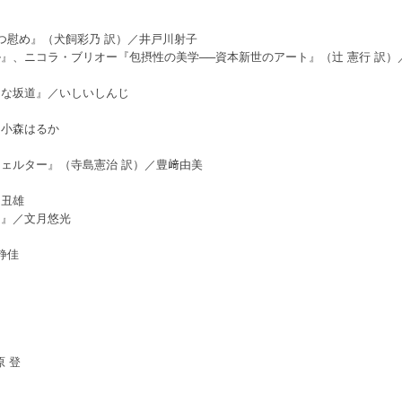
つ慰め』（犬飼彩乃 訳）／井戸川射子
』、ニコラ・ブリオー『包摂性の美学──資本新世のアート』（辻 憲行 訳）
うな坂道』／いしいしんじ
／小森はるか
ェルター』（寺島憲治 訳）／豊﨑由美
山丑雄
う』／文月悠光
静佳
 登