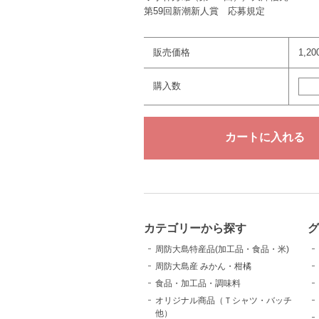
第59回新潮新人賞 応募規定
販売価格
1,2
購入数
カテゴリーから探す
グ
周防大島特産品(加工品・食品・米)
周防大島産 みかん・柑橘
食品・加工品・調味料
オリジナル商品（Ｔシャツ・バッチ
他）