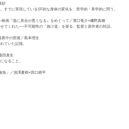
亜紗
。すでに実現しているSF的な身体の変化を、哲学的・美学的に問う。
─映画『急に具合が悪くなる』をめぐって／濱口竜介×磯野真穗
せてくれた──不可能性の「抜け道」を探る、監督と原作者の対話。
真夜中の部屋／島本理生
われていた記憶。
森田真生
かになること。
椒魚」／池澤夏樹×田口耕平