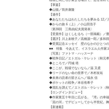
【掌篇】
◆山猫／筒井康隆
【連作】
◆あなたたちはわたしたちを夢みる 12／
◆からの旅 6（上）／小山田浩子
〈第39回 三島由紀夫賞発表〉
【受賞作】はくしむるち（一部掲載）／
【選評】川上未映子／高橋源一郎／多和
◆受賞記念エッセイ 壁のなかのひとつ
■■ 特集 今あえて、イスラエル人作家
［写真］ファトマ・ハッスーナ
◆戦争日記／エトガル・ケレット（秋元孝
◆ところで／円城 塔
◆ここが、戦場でないなら／温 又柔
◆リードのない命の世界で／木村友祐
◆未来の読者の皆さんへ／福永 信
◆ポケットの戦争／本谷有希子
◆混乱を讃えて／エトガル・ケレット（秋
【ロングインタビュー】
◆作家業五十年目に広がる、『湾』の幸福
「泥の河」でデビューしてから半世紀。
【新連載】