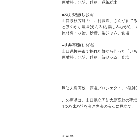
原材料：水飴、砂糖、緑茶粉末
●秋芳梨鹽(しお)飴
山口県秋芳町の「西村農園」さんが育てる
とほのかな塩味(えんみ)を楽しみながら
原材料：水飴、砂糖、梨ジャム、食塩
●柳井苺鹽(しお)飴
山口県柳井市で採れた苺から作った「い
原材料：水飴、砂糖、苺ジャム、食塩
周防大島高校「夢塩プロジェクト」×龍神乃
この商品は、山口県立周防大島高校の夢
4つの味の飴を瀬戸内海の宝石に見立て、
内容量