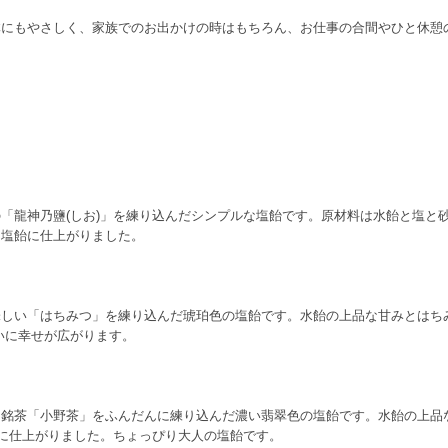
体にもやさしく、家族でのお出かけの時はもちろん、お仕事の合間やひと休憩
「龍神乃鹽(しお)」を練り込んだシンプルな塩飴です。原材料は水飴と塩と砂
る塩飴に仕上がりました。
しい「はちみつ」を練り込んだ琥珀色の塩飴です。水飴の上品な甘みとはち
いに幸せが広がります。
る銘茶「小野茶」をふんだんに練り込んだ濃い翡翠色の塩飴です。水飴の上品
飴に仕上がりました。ちょっぴり大人の塩飴です。