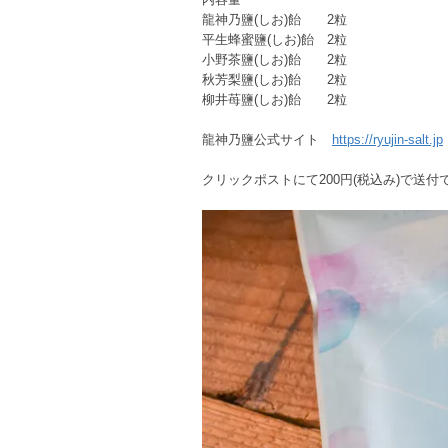
龍神乃鹽(しお)飴 2粒
平生蜂蜜鹽(しお)飴 2粒
小野茶鹽(しお)飴 2粒
秋芳梨鹽(しお)飴 2粒
柳井苺鹽(しお)飴 2粒
龍神乃鹽公式サイト
https://ryujin-salt.jp
クリックポストにて200円(税込み)で送付