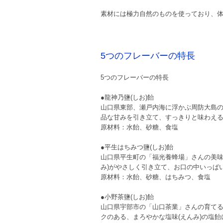
素材には極力自然のものを使っており、
5つのフレーバーの特長
5つのフレーバーの特長
●龍神乃鹽(しお)飴
山口県東部、瀬戸内海に浮かぶ周防大島の
品な甘みを引き立て、すっきりと味わえ
原材料：水飴、砂糖、食塩
●平生はちみつ鹽(しお)飴
山口県平生町の「福光養蜂場」さんの美味
み)がやさしく引き立て、お口の中いっぱ
原材料：水飴、砂糖、はちみつ、食塩
●小野茶鹽(しお)飴
山口県宇部市の「山口茶業」さんの育て
クのある、まろやかな塩味(えんみ)の塩