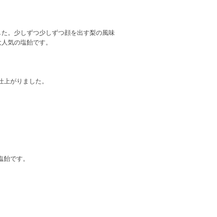
した。少しずつ少しずつ顔を出す梨の風味
大人気の塩飴です。
仕上がりました。
塩飴です。