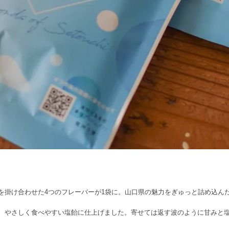
)を掛け合わせた4つのフレーバーが1袋に。山口県の魅力をぎゅっと詰め込ん
り、やさしく食べやすい塩飴に仕上げました。寄せては返す波のように甘みと塩