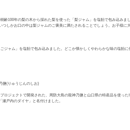
樹齢100年の梨の木から採れた梨を使った「梨ジャム」を塩飴で包み込みま
、いつしかお口の中は梨ジャムのご褒美に満たされることでしょう。お子様に
ちごジャム」を塩飴で包み込みました。どこか懐かしくやわらかな味の塩飴に
鹽(りゅうじんのしお)
塩プロジェクトで開発された、周防大島の龍神乃鹽と山口県の特産品を使った
「瀬戸内のダイヤ」と名付けました。