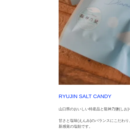
RYUJIN SALT CANDY
山口県のおいしい特産品と龍神乃鹽(しお
甘さと塩味(えんみ)のバランスにこだわ
新感覚の塩飴です。