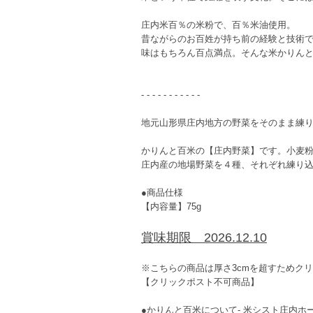
庄内米百％の米粉で、百％米油使用。
昔ながらのお百姓が持ち前の経験と技術
味はもちろん百点満点。そんな米かりん
- - - - - - - - - - -
地元山形県庄内地方の野菜をそのまま練
かりんと百米の【庄内野菜】です。小麦
庄内産の地場野菜を４種、それぞれ練り
●商品仕様
【内容量】75g
賞味期限 2026.12.10
※こちらの商品は厚さ3cmを超すためク
【クリックポスト不可商品】
●かりんと百米について- 米シスト庄内ホ