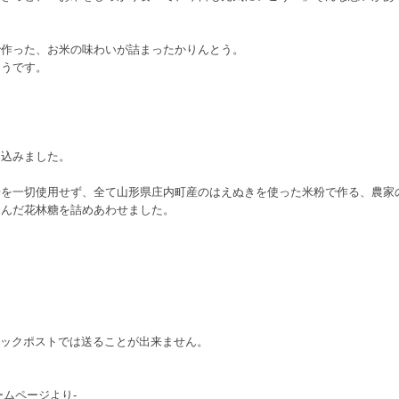
で作った、お米の味わいが詰まったかりんとう。
とうです。
り込みました。
粉を一切使用せず、全て山形県庄内町産のはえぬきを使った米粉で作る、農家
込んだ花林糖を詰めあわせました。
リックポストでは送ることが出来ません。
ームページより-